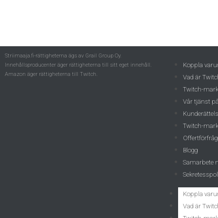
Striimaaja.fi-rättigheterna ägs av Grail Group Oy.
Koppla varu
Innehållsproducenter äger rättigheterna till sitt eget innehåll.
Amazon äger rättigheterna till Twitch.
Vad är Twitc
Twitch-mark
Vår tjänst p
Kunderättel
Twitch-mark
Offertförfrå
Blogg
Samarbete m
Sekretesspol
Koppla varu
Vad är Twitc