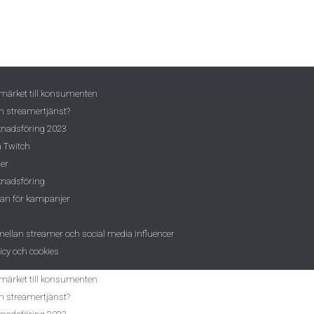
märket till konsumenten
h streamertjänst?
nadsföring 2023
å Twitch
ser
nadsföring
gan för kampanjer
ellan streamer och social media influencer
icy och cookies
märket till konsumenten
h streamertjänst?