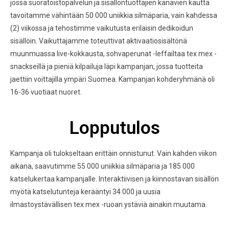
jossa suoratoistopalvelun ja sisällöntuottajien kanavien kautta
tavoitamme vähintään 50 000 uniikkia silmäparia, vain kahdessa
(2) viikossa ja tehostimme vaikutusta erilaisin dedikoidun
sisällöin. Vaikuttajamme toteuttivat aktivaatiosisältönä
muunmuassa live-kokkausta, sohvaperunat -leffailtaa tex mex -
snackseillä ja pieniä kilpailuja läpi kampanjan, jossa tuotteita
jaettiin voittajilla ympäri Suomea. Kampanjan kohderyhmänä oli
16-36 vuotiaat nuoret.
Lopputulos
Kampanja oli tulokseltaan erittäin onnistunut. Vain kahden viikon
aikana, saavutimme 55 000 uniikkia silmäparia ja 185 000
katselukertaa kampanjalle. Interaktiivisen ja kiinnostavan sisällön
myötä katselutunteja kerääntyi 34 000 ja uusia
ilmastoystävällisen tex mex -ruoan ystäviä ainakin muutama.