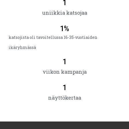
1
uniikkia katsojaa
1
%
katsojista oli tavoitellussa 16-35-vuotiaiden
ikäryhmässä
1
viikon kampanja
1
näyttökertaa