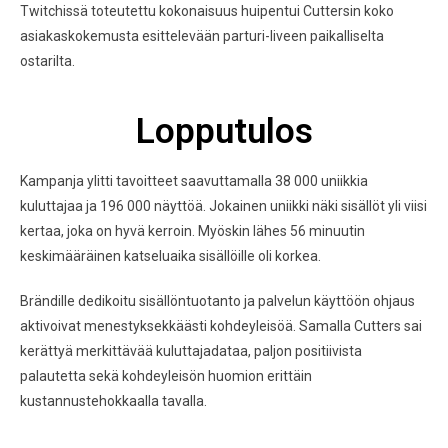
Twitchissä toteutettu kokonaisuus huipentui Cuttersin koko
asiakaskokemusta esittelevään parturi-liveen paikalliselta
ostarilta.
Lopputulos
Kampanja ylitti tavoitteet saavuttamalla 38 000 uniikkia
kuluttajaa ja 196 000 näyttöä. Jokainen uniikki näki sisällöt yli viisi
kertaa, joka on hyvä kerroin. Myöskin lähes 56 minuutin
keskimääräinen katseluaika sisällöille oli korkea.
Brändille dedikoitu sisällöntuotanto ja palvelun käyttöön ohjaus
aktivoivat menestyksekkäästi kohdeyleisöä. Samalla Cutters sai
kerättyä merkittävää kuluttajadataa, paljon positiivista
palautetta sekä kohdeyleisön huomion erittäin
kustannustehokkaalla tavalla.