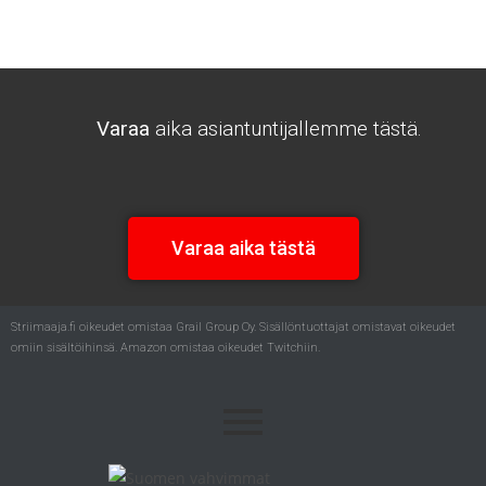
Varaa
aika asiantuntijallemme tästä.
Varaa aika tästä
Striimaaja.fi oikeudet omistaa Grail Group Oy. Sisällöntuottajat omistavat oikeudet
omiin sisältöihinsä. Amazon omistaa oikeudet Twitchiin.