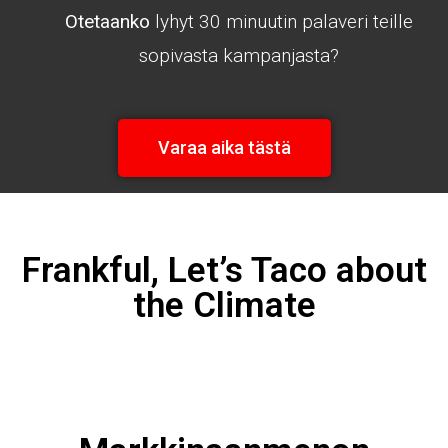
Otetaanko
lyhyt 30 minuutin palaveri teille
sopivasta kampanjasta?
Varaa aika tästä
Frankful, Let’s Taco about
the Climate