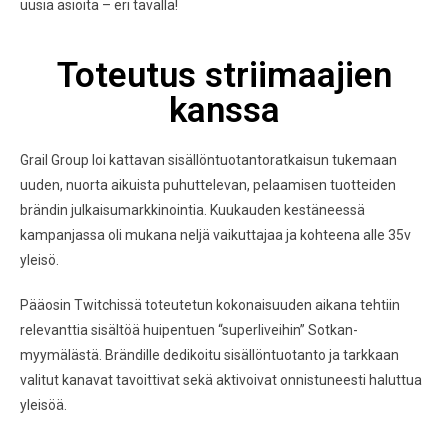
uusia asioita – eri tavalla!
Toteutus striimaajien
kanssa
Grail Group loi kattavan sisällöntuotantoratkaisun tukemaan
uuden, nuorta aikuista puhuttelevan, pelaamisen tuotteiden
brändin julkaisumarkkinointia. Kuukauden kestäneessä
kampanjassa oli mukana neljä vaikuttajaa ja kohteena alle 35v
yleisö.
Pääosin Twitchissä toteutetun kokonaisuuden aikana tehtiin
relevanttia sisältöä huipentuen “superliveihin” Sotkan-
myymälästä. Brändille dedikoitu sisällöntuotanto ja tarkkaan
valitut kanavat tavoittivat sekä aktivoivat onnistuneesti haluttua
yleisöä.