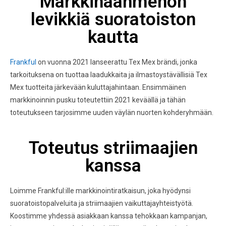
Markkinaanmenon
levikkiä suoratoiston
kautta
Frankful
on vuonna 2021 lanseerattu Tex Mex brändi, jonka
tarkoituksena on tuottaa laadukkaita ja ilmastoystävällisiä Tex
Mex tuotteita järkevään kuluttajahintaan. Ensimmäinen
markkinoinnin pusku toteutettiin 2021 keväällä ja tähän
toteutukseen tarjosimme uuden väylän nuorten kohderyhmään.
Toteutus striimaajien
kanssa
Loimme Frankful:ille markkinointiratkaisun, joka hyödynsi
suoratoistopalveluita ja striimaajien vaikuttajayhteistyötä.
Koostimme yhdessä asiakkaan kanssa tehokkaan kampanjan,