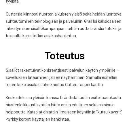
tyylistä.
Cuttersia kiinnosti nuorten aikuisten yleisö sekä heidän luonteva
suhtautuminen teknologiaan ja palveluihin. Grail loi kaksiosaisen
lähestymisen sisältökampanjaan: tehtiin uutta brändiä tutuksi ja
toisaalta korostettiin asiakashankintaa.
Toteutus
Sisällöt rakentuivat konkreettisesti palvelun käytön ympärille –
sovelluksen lataaminen ja sen näyttäminen. Samalla esiteltiin
miten koko asiakassuhde hoituu Cutters-appin kautta.
Keskustelussa yleisön kanssa brändistä tuotiin esille laadukasta
hiustenleikkausta vaikka hinta onkin edullinen sekä asioinnin
helppoutta. Katsojat ohjattiin Ilmaiseen käyntiin ja “kutsu kaverit”
-tyrkky korosti käyttäjien hankintaa.