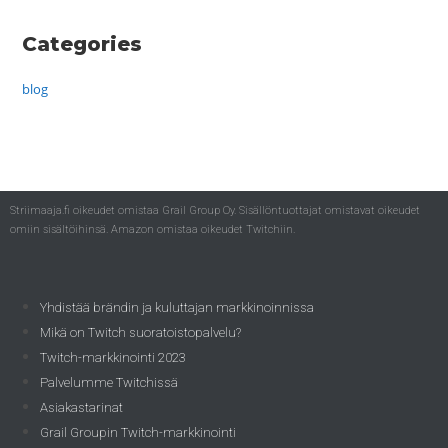
Categories
blog
Striimaaja.fi oikeudet omistaa Grail Group Oy. Sisällöntuottajat omistavat oikeudet
omiin sisältöihinsä. Amazon omistaa oikeudet Twitchiin.
Yhdistää brändin ja kuluttajan markkinoinnissa
Mikä on Twitch suoratoistopalvelu?
Twitch-markkinointi 2023
Palvelumme Twitchissä
Asiakastarinat
Grail Groupin Twitch-markkinointi