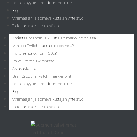
Tarjouspyyntö brändikampanjalle
Blog
Striimaajan ja somevaikuttajan yhteistyö
Tietosuojaseloste ja evästeet
Yhdistää brändin ja kuluttajan markkinoinnissa
Mikä on Twitch suoratoistopalvelu?
Twitch-markkinointi 2023
Palvelumme Twitchissä
Asiakastarinat
Grail Groupin Twitch-markkinointi
Tarjouspyyntö brändikampanjalle
Blog
Striimaajan ja somevaikuttajan yhteistyö
Tietosuojaseloste ja evästeet