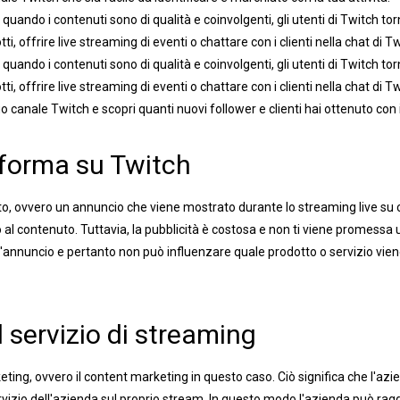
: quando i contenuti sono di qualità e coinvolgenti, gli utenti di Twitch 
, offrire live streaming di eventi o chattare con i clienti nella chat di Tw
: quando i contenuti sono di qualità e coinvolgenti, gli utenti di Twitch 
, offrire live streaming di eventi o chattare con i clienti nella chat di T
uo canale Twitch e scopri quanti nuovi follower e clienti hai ottenuto con 
taforma su Twitch
to, ovvero un annuncio che viene mostrato durante lo streaming live su c
l contenuto. Tuttavia, la pubblicità è costosa e non ti viene promessa una 
'annuncio e pertanto non può influenzare quale prodotto o servizio viene
 servizio di streaming
rketing, ovvero il content marketing in questo caso. Ciò significa che l'
vizio dell'azienda sul proprio stream. In questo modo l'azienda può raggi