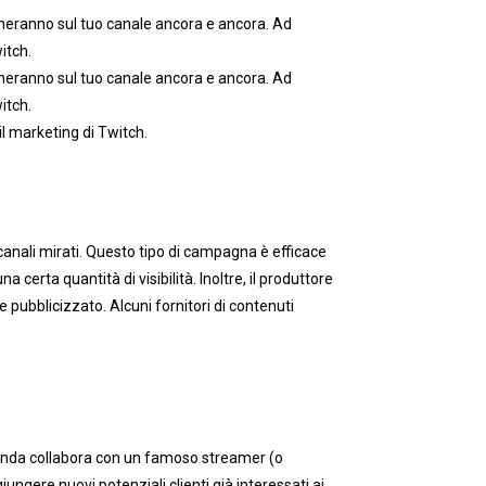
torneranno sul tuo canale ancora e ancora. Ad
itch.
torneranno sul tuo canale ancora e ancora. Ad
witch.
il marketing di Twitch.
anali mirati. Questo tipo di campagna è efficace
certa quantità di visibilità. Inoltre, il produttore
 pubblicizzato. Alcuni fornitori di contenuti
azienda collabora con un famoso streamer (o
ungere nuovi potenziali clienti già interessati ai