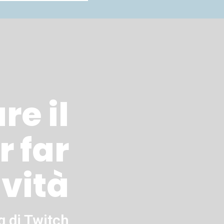
re il
r far
ività
g di Twitch