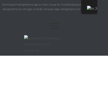
Striimaaja.fi-rättigheterna ägs av Grail Group Oy. Innehållsproducenter äger
rättigheterna till sitt eget innehåll. Amazon äger rättigheterna till Twitch.